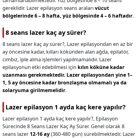
tamamlanabilmektedir. Yüz bölgesinde 8 – 10 seans
gereklidir. Lazer epilasyon seans araları
vücut
bölgelerinde 6 – 8 hafta, yüz bölgesinde 4 – 6 haftadır
.
8 seans lazer kaç ay sürer?
8 seans lazer kaç ay sürer?,
Lazer epilasyondan en az bir
ay öncesine kadar, kılları kökünden alan ağda, epilatör,
cımbız, iple alma işlemleri yapılmamalıdır. Lazer
epilasyonun etki edebilmesi için
kılın köküne kadar
uzanması gerekmektedir.
Lazer epilasyondan yine 1–
1, 5 ay öncesine kadar bronzlaşma olmamalı ya da
solaryuma girilmemelidir
.
Lazer epilasyon 1 ayda kaç kere yapılır?
Lazer epilasyon 1 ayda kaç kere yapılır?,
Epilasyon
Sürecinde 8 Seans Lazer Kaç Ay Sürer. Genel olarak 8
seans lazer
12-16 ay
(360-480 gün) sürebilmektedir. Lazer