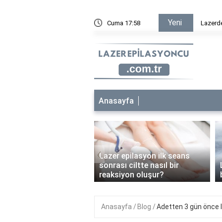
Yeni
ametan krem sürülür mü?
Cuma 17:58
Lazer ep
Anasayfa
‹
Lazer epilasyon ilk seans
 epilasyon çocuklara
sonrası ciltte nasıl bir
anabilir mi?
reaksiyon oluşur?
Anasayfa
Blog
Adetten 3 gün önce l