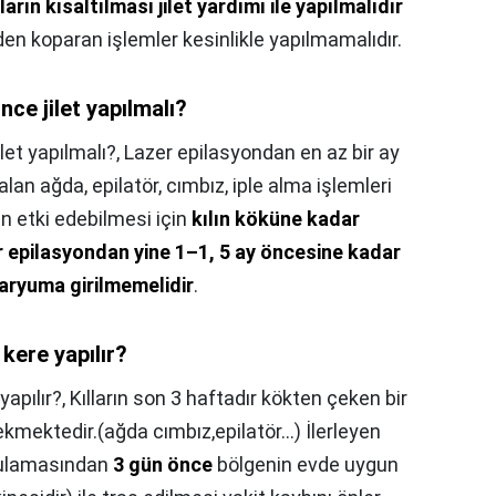
lların kısaltılması jilet yardımı ile yapılmalıdır
nden koparan işlemler kesinlikle yapılmamalıdır.
nce jilet yapılmalı?
let yapılmalı?,
Lazer epilasyondan en az bir ay
lan ağda, epilatör, cımbız, iple alma işlemleri
n etki edebilmesi için
kılın köküne kadar
 epilasyondan yine 1–1, 5 ay öncesine kadar
aryuma girilmemelidir
.
kere yapılır?
yapılır?,
Kılların son 3 haftadır kökten çeken bir
ektedir.(ağda cımbız,epilatör...) İlerleyen
gulamasından
3 gün önce
bölgenin evde uygun