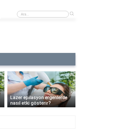
›
Buz lazerde kılların uzunluğu ne kadar olmalı?
›
Lazer epilasyon ergenlerde
Lazer epilasyon enfeks
nasıl etki gösterir?
riskini artırır mı?