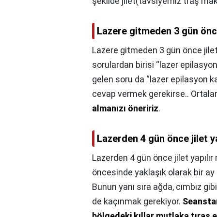
şekilde jilet(tavsiyemiz traş maki
Lazere gitmeden 3 gün önce 
Lazere gitmeden 3 gün önce jilet 
sorulardan birisi “lazer epilasyo
gelen soru da “lazer epilasyon ka
cevap vermek gerekirse.. Ortala
almanızı öneririz
.
Lazerden 4 gün önce jilet ya
Lazerden 4 gün önce jilet yapılır
öncesinde yaklaşık olarak bir ay ö
Bunun yanı sıra ağda, cımbız gi
de kaçınmak gerekiyor.
Seanstan
bölgedeki kıllar mutlaka tıraş e