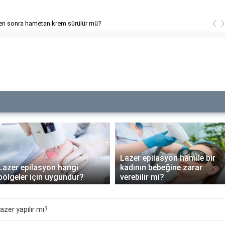
‹
ilasyon alerjisine ne iyi gelir?
Lazer epilasyon hamile bir
Lazer epilasyon hangi
kadının bebeğine zarar
bölgeler için uygundur?
verebilir mi?
azer yapılır mı?