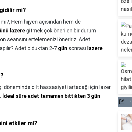
idilir mi?
 mi?,
Hem hijyen açısından hem de
ünü lazere
gitmek çok önerilen bir durum
yon seansını ertelemenizi öneririz. Adet
apılır? Adet olduktan 2-7
gün
sonrası
lazere
ı?
l döneminde cilt hassasiyeti artacağı için lazer
.
İdeal süre adet tamamen bittikten 3 gün
P
ni etkiler mi?