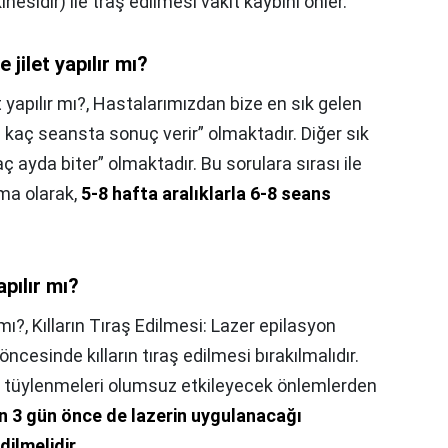
nesidir) ile traş edilmesi vakit kaybını önler.
jilet yapılır mı?
yapılır mı?,
Hastalarımızdan bize en sık gelen
n kaç seansta sonuç verir” olmaktadır. Diğer sık
ç ayda biter” olmaktadır. Bu sorulara sırası ile
ma olarak,
5-8 hafta aralıklarla 6-8 seans
pılır mı?
 mı?,
Kılların Tıraş Edilmesi: Lazer epilasyon
ncesinde kılların tıraş edilmesi bırakılmalıdır.
bi tüylenmeleri olumsuz etkileyecek önlemlerden
 3 gün önce de lazerin uygulanacağı
dilmelidir
.