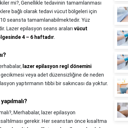
kiler mi?,
Genellikle tedavinin tamamlanması
liklere bağlı olarak tedavi vücut bölgeleri için
– 10 seansta tamamlanabilmektedir. Yüz
ir. Lazer epilasyon seans araları
vücut
ölgesinde 4 – 6 haftadır
.
mı?
rhabalar,
lazer epilasyon regl dönemini
t gecikmesi veya adet düzensizliğine de neden
asyon yaptırmanın tıbbi bir sakıncası da yoktur.
e yapılmalı?
lmalı?,
Merhabalar, lazer epilasyon
ısaltılması gerekir. Her seanstan önce kısaltma