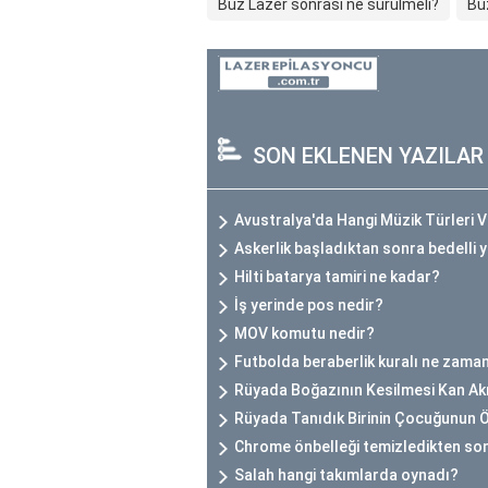
Buz Lazer sonrası ne sürülmeli?
Bu
SON EKLENEN YAZILAR
Avustralya'da Hangi Müzik Türleri 
Askerlik başladıktan sonra bedelli y
Hilti batarya tamiri ne kadar?
İş yerinde pos nedir?
MOV komutu nedir?
Futbolda beraberlik kuralı ne zaman
Rüyada Boğazının Kesilmesi Kan A
Rüyada Tanıdık Birinin Çocuğunun
Chrome önbelleği temizledikten son
Salah hangi takımlarda oynadı?