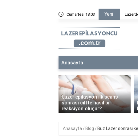
Yeni
ametan krem sürülür mü?
Cumartesi 18:03
Lazer ep
Anasayfa
‹
Lazer epilasyon ilk seans
 epilasyon çocuklara
sonrası ciltte nasıl bir
anabilir mi?
reaksiyon oluşur?
Anasayfa
Blog
Buz Lazer sonrası ke