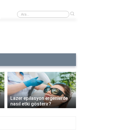
›
Buz lazerde kılların uzunluğu ne kadar olmalı?
›
Lazer epilasyon ergenlerde
Lazer epilasyon enfeks
nasıl etki gösterir?
riskini artırır mı?