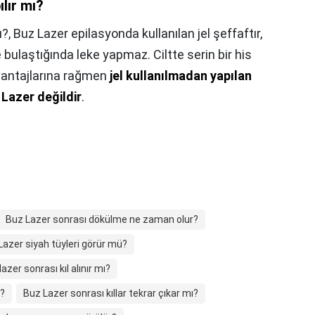
lır mı?
ı?,
Buz Lazer epilasyonda kullanılan jel şeffaftır,
e bulaştığında leke yapmaz. Ciltte serin bir his
 avantajlarına rağmen
jel kullanılmadan yapılan
 Lazer değildir
.
Buz Lazer sonrası dökülme ne zaman olur?
Lazer siyah tüyleri görür mü?
lazer sonrası kıl alınır mı?
r?
Buz Lazer sonrası kıllar tekrar çıkar mı?