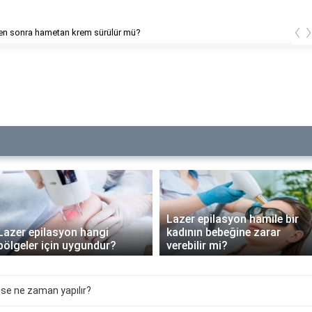
‹
ilasyon alerjisine ne iyi gelir?
Lazer epilasyon hamile bir
Lazer epilasyon hangi
kadının bebeğine zarar
bölgeler için uygundur?
verebilir mi?
se ne zaman yapılır?