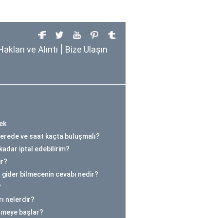
Hakları ve Alıntı
Bize Ulaşın
ek
nerede ve saat kaçta buluşmalı?
kadar iptal edebilirim?
ir?
 gider bilmecenin cevabı nedir?
?
ı nelerdir?
ilmeye başlar?