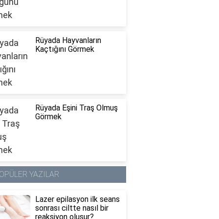
Rüyada Hayvanların
Kaçtığını Görmek
Rüyada Eşini Traş Olmuş
Görmek
OPÜLER YAZILAR
Lazer epilasyon ilk seans
sonrası ciltte nasıl bir
reaksiyon oluşur?