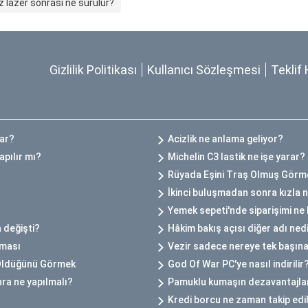
z lazer sonrası ne sürülür?
Gizlilik Politikası
Kullanıcı Sözleşmesi
Teklif 
Var?
Acizlik ne anlama geliyor?
apılır mı?
Michelin C3 lastik ne işe yarar?
Rüyada Eşini Traş Olmuş Görm
İkinci buluşmadan sonra kızla 
Yemek sepeti'nde siparişimi ne 
 değişti?
Hâkim bakış açısı diğer adı ned
kması
Vezir sadece nereye tek başına
 Öldüğünü Görmek
God Of War PC'ye nasıl indirilir
ra ne yapılmalı?
Pamuklu kumaşın dezavantajlar
Kredi borcu ne zaman takip ed