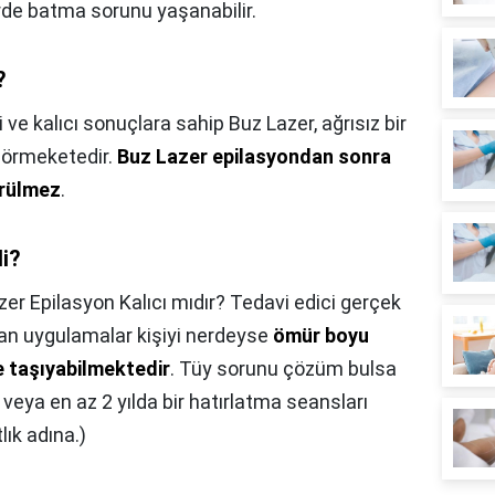
rde batma sorunu yaşanabilir.
?
li ve kalıcı sonuçlara sahip Buz Lazer, ağrısız bir
 görmeketedir.
Buz Lazer epilasyondan sonra
örülmez
.
li?
zer Epilasyon Kalıcı mıdır? Tedavi edici gerçek
ılan uygulamalar kişiyi nerdeyse
ömür boyu
e taşıyabilmektedir
. Tüy sorunu çözüm bulsa
veya en az 2 yılda bir hatırlatma seansları
ık adına.)