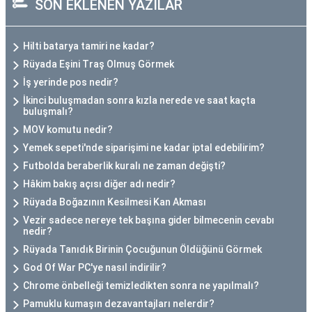
SON EKLENEN YAZILAR
Hilti batarya tamiri ne kadar?
Rüyada Eşini Traş Olmuş Görmek
İş yerinde pos nedir?
İkinci buluşmadan sonra kızla nerede ve saat kaçta
buluşmalı?
MOV komutu nedir?
Yemek sepeti'nde siparişimi ne kadar iptal edebilirim?
Futbolda beraberlik kuralı ne zaman değişti?
Hâkim bakış açısı diğer adı nedir?
Rüyada Boğazının Kesilmesi Kan Akması
Vezir sadece nereye tek başına gider bilmecenin cevabı
nedir?
Rüyada Tanıdık Birinin Çocuğunun Öldüğünü Görmek
God Of War PC'ye nasıl indirilir?
Chrome önbelleği temizledikten sonra ne yapılmalı?
Pamuklu kumaşın dezavantajları nelerdir?