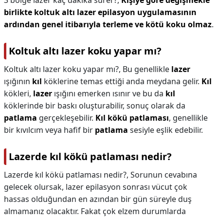
3 bölge lazer kaç dakika sürer?,
Kişiye göre değişmekle
birlikte koltuk altı lazer epilasyon uygulamasının
ardından genel itibarıyla terleme ve kötü koku olmaz
.
Koltuk altı lazer koku yapar mı?
Koltuk altı lazer koku yapar mı?,
Bu genellikle
lazer
ışığının
kıl
köklerine temas ettiği anda meydana gelir.
Kıl
kökleri,
lazer
ışığını emerken ısınır ve bu da
kıl
köklerinde bir baskı oluşturabilir, sonuç olarak da
patlama
gerçekleşebilir.
Kıl kökü patlaması
, genellikle
bir kıvılcım veya hafif bir
patlama
sesiyle eşlik edebilir.
Lazerde kıl kökü patlaması nedir?
Lazerde kıl kökü patlaması nedir?,
Sorunun cevabına
gelecek olursak, lazer epilasyon sonrası vücut çok
hassas olduğundan en azından bir gün süreyle duş
almamanız olacaktır. Fakat çok elzem durumlarda