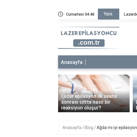
Yeni
ametan krem sürülür mü?
Cumartesi 04:48
Lazer ep
Anasayfa
‹
Lazer epilasyon ilk seans
 epilasyon çocuklara
sonrası ciltte nasıl bir
anabilir mi?
reaksiyon oluşur?
Anasayfa
Blog
Ağda mı iyi epilasyo