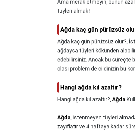
Ama merak etmeyin, bunun azaltm
tüyleri almak!
Ağda kaç gün pürüzsüz olu
Ağda kaç gün pürüzsüz olur?,
İs
ağdaysa tüyleri kökünden alabili
edebilirsiniz. Ancak bu süreçte b
olası problem de cildinizin bu kon
Hangi ağda kıl azaltır?
Hangi ağda kıl azaltır?,
Ağda
Kul
Ağda
, istenmeyen tüyleri almada
zayıflatır ve 4 haftaya kadar sür