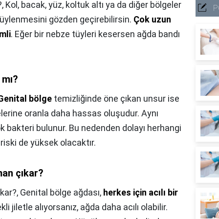
?,
Kol, bacak, yüz, koltuk altı ya da diğer bölgeler
P
üylenmesini gözden geçirebilirsin.
Çok uzun
mli
. Eğer bir nebze tüyleri kesersen ağda bandı
 mı?
Genital bölge
temizliğinde öne çıkan unsur ise
elerine oranla daha hassas oluşudur. Aynı
 bakteri bulunur. Bu nedenden dolayı herhangi
iski de yüksek olacaktır.
aman çıkar?
ıkar?,
Genital bölge ağdası,
herkes için acılı bir
ekli jiletle alıyorsanız, ağda daha acılı olabilir.