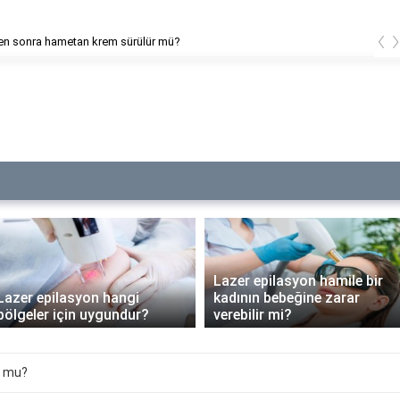
‹
ilasyon alerjisine ne iyi gelir?
Lazer epilasyon hamile bir
Lazer epilasyon hangi
kadının bebeğine zarar
bölgeler için uygundur?
verebilir mi?
n mu?