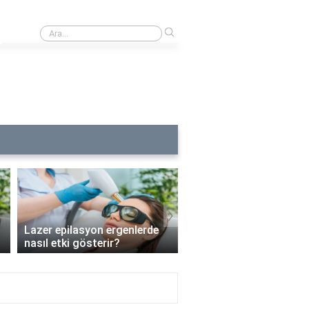
›
Buz lazerde kılların uzunluğu ne kadar olmalı?
›
Lazer epilasyon ergenlerde
Lazer epilasyon enfeks
nasıl etki gösterir?
riskini artırır mı?