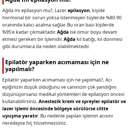
Ağda mı epilasyon mu?,
Lazer
epilasyon
, kişide
hormonal bir sorun yoksa istenmeyen tüylerde %80-90
oranında kalıcı azalma sağlar. Bu oran bazı kişilerde
%95'e kadar çıkmaktadır.
Ağda
ise ömür boyu devam
etmesi gereken bir işlemdir.
Ağda
kıl batığı, kıl dönmesi
gibi durumlara da neden olabilmektedir.
Epilatör yaparken acımaması için ne
yapılmalı?
Epilatör yaparken acımaması için ne yapılmalı?,
Acı
eşiğinizin düşük olduğunu ve canınızın çok yandığını
düşünüyorsanız medikal yöntemleri de epilasyon öncesi
kullanabilirsiniz.
Anestezik krem ve spreyler epilatör ve
lazer işlemi öncesinde bölgeye sürülürse ciltte
uyuşma yaratır
. Bu nedenle yapılan işlemin acısını
neredeyse hiç hissetmezsiniz.