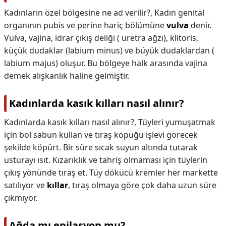
Kadınların özel bölgesine ne ad verilir?,
Kadın genital
organının pubis ve perine hariç bölümüne
vulva
denir.
Vulva, vajina, idrar çıkış deliği ( üretra ağzı), klitoris,
küçük dudaklar (labium minus) ve büyük dudaklardan (
labium majus) oluşur. Bu bölgeye halk arasında vajina
demek alışkanlık haline gelmiştir.
Kadınlarda kasık kılları nasıl alınır?
Kadınlarda kasık kılları nasıl alınır?,
Tüyleri yumuşatmak
için bol sabun kullan ve tıraş köpüğü işlevi görecek
şekilde köpürt. Bir süre sıcak suyun altında tutarak
usturayı ısıt. Kızarıklık ve tahriş olmaması için tüylerin
çıkış yönünde tıraş et. Tüy dökücü kremler her markette
satılıyor ve
kıllar
, tıraş olmaya göre çok daha uzun süre
çıkmıyor.
Ağda mı epilasyon mu?