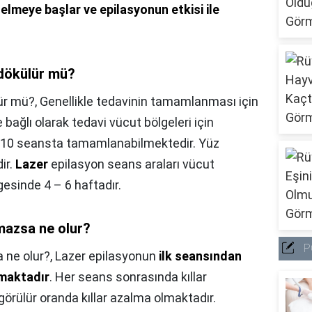
elmeye başlar ve epilasyonun etkisi ile
 dökülür mü?
lür mü?,
Genellikle tedavinin tamamlanması için
re bağlı olarak tedavi vücut bölgeleri için
– 10 seansta tamamlanabilmektedir. Yüz
ir.
Lazer
epilasyon seans araları vücut
gesinde 4 – 6 haftadır.
mazsa ne olur?
P
 ne olur?,
Lazer epilasyonun
ilk seansından
amaktadır
. Her seans sonrasında kıllar
görülür oranda kıllar azalma olmaktadır.