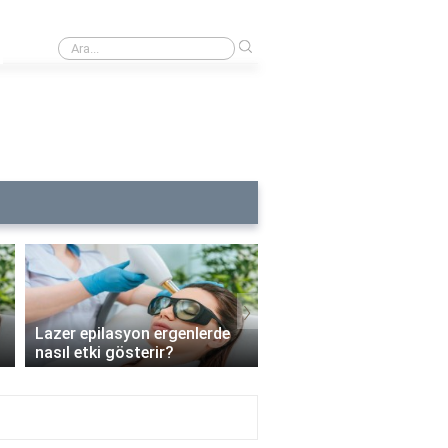
›
Buz lazerde kılların uzunluğu ne kadar olmalı?
›
Lazer epilasyon ergenlerde
Lazer epilasyon enfeks
nasıl etki gösterir?
riskini artırır mı?