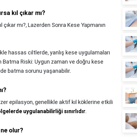
ırsa kıl çıkar mı?
ıl çıkar mı?,
Lazerden Sonra Kese Yapmanın
likle hassas ciltlerde, yanlış kese uygulamaları
lerin Batma Riski: Uygun zaman ve doğru kese
rde batma sorunu yaşanabilir.
mı?
zer epilasyon, genellikle aktif kıl köklerine etkili
lgelerde uygulanabilirliği sınırlıdır
.
 ne olur?