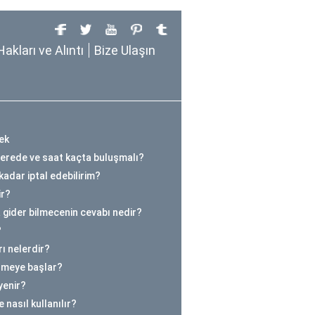
Hakları ve Alıntı
Bize Ulaşın
ek
nerede ve saat kaçta buluşmalı?
kadar iptal edebilirim?
ir?
 gider bilmecenin cevabı nedir?
?
ı nelerdir?
ilmeye başlar?
yenir?
 nasıl kullanılır?