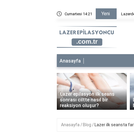
Yeni
ametan krem sürülür mü?
Cumartesi 14:21
Lazer ep
Anasayfa
‹
Lazer epilasyon ilk seans
 epilasyon çocuklara
sonrası ciltte nasıl bir
anabilir mi?
reaksiyon oluşur?
Anasayfa
Blog
Lazer ilk seansta fa