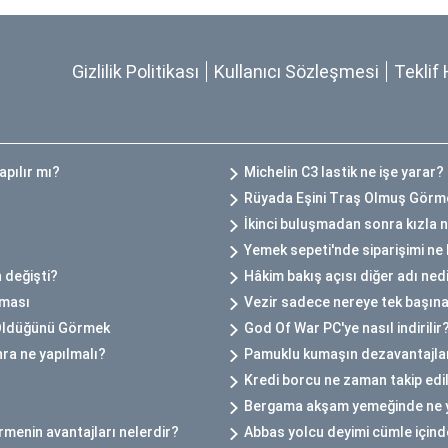
Gizlilik Politikası
Kullanıcı Sözleşmesi
Teklif 
apılır mı?
Michelin C3 lastik ne işe yarar?
Rüyada Eşini Traş Olmuş Görm
İkinci buluşmadan sonra kızla 
Yemek sepeti'nde siparişimi ne 
 değişti?
Hâkim bakış açısı diğer adı ned
kması
Vezir sadece nereye tek başına
 Öldüğünü Görmek
God Of War PC'ye nasıl indirilir
ra ne yapılmalı?
Pamuklu kumaşın dezavantajlar
Kredi borcu ne zaman takip ed
Bergama akşam yemeğinde ne 
rmenin avantajları nelerdir?
Abbas yolcu deyimi cümle içinde