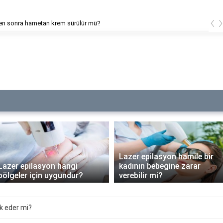
‹
ilasyon alerjisine ne iyi gelir?
Lazer epilasyon hamile bir
Lazer epilasyon hangi
kadının bebeğine zarar
bölgeler için uygundur?
verebilir mi?
rk eder mi?