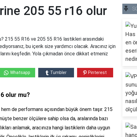
ine 205 55 r16 olur
S
? 215 55 R16 ve 205 55 R16 lastikleri arasındaki
ediyorsanız, bu içerik size yardımcı olacak. Aracınız için
llarını keşfedin. Yola çıkmadan önce dikkat etmeniz
Whatsapp
Tumbler
Pinterest
16 olur mu?
ik hem de performans açısından büyük önem taşır. 215
nüşte benzer ölçülere sahip olsa da, aralarında bazı
lıkları anlamak, aracınıza hangi lastiklerin daha uygun
. Öncelikle, lastiklerin ilk üç rakamı, genişliklerini