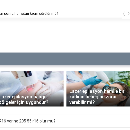
‹
tan krem sürülür mü?
Lazer epila
Lazer epilasyon hamile bir
Lazer epilasyon hangi
kadının bebeğine zarar
bölgeler için uygundur?
verebilir mi?
R16 yerine 205 55 r16 olur mu?