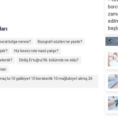
ları
P
oral bölge neresi?
Biyografi sözleri ne yazılır?
ılır?
Hız kesici role nasıl çalışır?
elerdir?
Diriliş Ertuğrul 96. bölümde ne oldu?
aman
çta 10 galibiyet 10 beraberlik 10 mağlubiyet almış 26