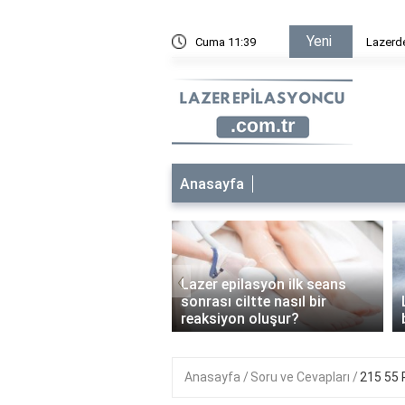
Yeni
Cuma 11:39
Lazerden sonra hame
Anasayfa
‹
Lazer epilasyon ilk seans
 epilasyon çocuklara
sonrası ciltte nasıl bir
anabilir mi?
reaksiyon oluşur?
Anasayfa
Soru ve Cevapları
215 55 