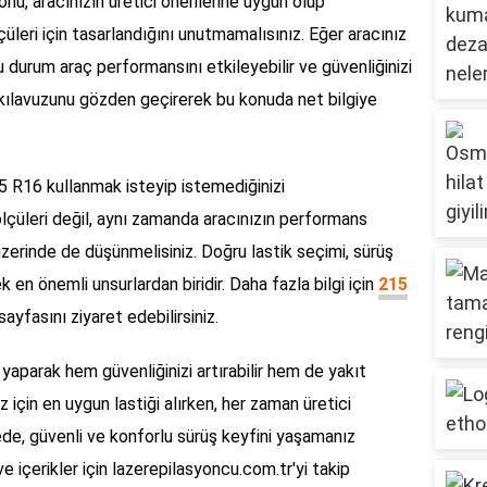
yönü, aracınızın üretici önerilerine uygun olup
lçüleri için tasarlandığını unutmamalısınız. Eğer aracınız
u durum araç performansını etkileyebilir ve güvenliğinizi
cı kılavuzunu gözden geçirerek bu konuda net bilgiye
 R16 kullanmak isteyip istemediğinizi
 ölçüleri değil, aynı zamanda aracınızın performans
üzerinde de düşünmelisiniz. Doğru lastik seçimi, sürüş
en önemli unsurlardan biridir. Daha fazla bilgi için
215
sayfasını ziyaret edebilirsiniz.
 yaparak hem güvenliğinizi artırabilir hem de yakıt
ınız için en uygun lastiği alırken, her zaman üretici
yede, güvenli ve konforlu sürüş keyfini yaşamanız
e içerikler için lazerepilasyoncu.com.tr'yi takip