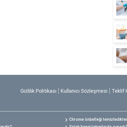
Gizlilik Politikası
Kullanıcı Sözleşmesi
Teklif 
Chrome önbelleği temizledikten
lerdir?
Salah hangi takımlarda oynadı