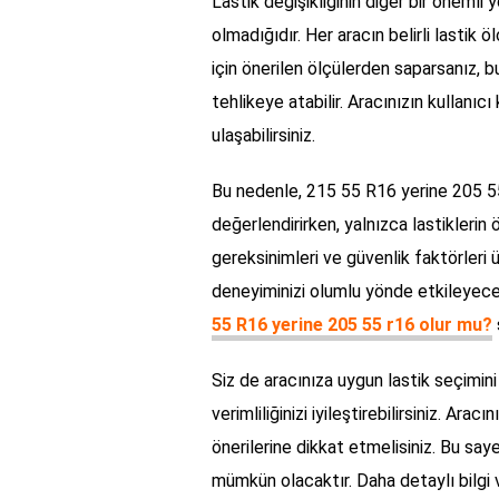
Lastik değişikliğinin diğer bir önemli 
olmadığıdır. Her aracın belirli lastik ö
için önerilen ölçülerden saparsanız, b
tehlikeye atabilir. Aracınızın kullanı
ulaşabilirsiniz.
Bu nedenle, 215 55 R16 yerine 205 55
değerlendirirken, yalnızca lastiklerin
gereksinimleri ve güvenlik faktörleri 
deneyiminizi olumlu yönde etkileyecek 
55 R16 yerine 205 55 r16 olur mu?
Siz de aracınıza uygun lastik seçimini
verimliliğinizi iyileştirebilirsiniz. Arac
önerilerine dikkat etmelisiniz. Bu sa
mümkün olacaktır. Daha detaylı bilgi v