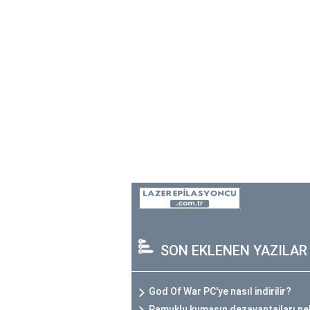
SON EKLENEN YAZILAR
God Of War PC'ye nasıl indirilir?
Pamuklu kumaşın dezavantajları ne