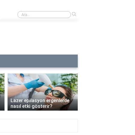
›
syon alerjisine ne iyi gelir?
›
Lazer epilasyon ergenlerde
Lazer epilasyon enfeks
nasıl etki gösterir?
riskini artırır mı?