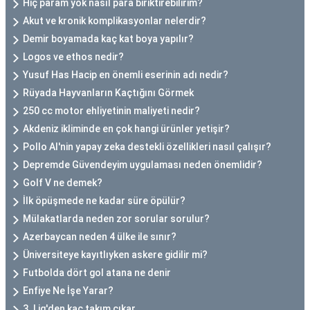
Hiç param yok nasıl para biriktirebilirim?
Akut ve kronik komplikasyonlar nelerdir?
Demir boyamada kaç kat boya yapılır?
Logos ve ethos nedir?
Yusuf Has Hacip en önemli eserinin adı nedir?
Rüyada Hayvanların Kaçtığını Görmek
250 cc motor ehliyetinin maliyeti nedir?
Akdeniz ikliminde en çok hangi ürünler yetişir?
Pollo AI'nin yapay zeka destekli özellikleri nasıl çalışır?
Depremde Güvendeyim uygulaması neden önemlidir?
Golf V ne demek?
İlk öpüşmede ne kadar süre öpülür?
Mülakatlarda neden zor sorular sorulur?
Azerbaycan neden 4 ülke ile sınır?
Üniversiteye kayıtlıyken askere gidilir mi?
Futbolda dört gol atana ne denir
Enfiye Ne İşe Yarar?
3. Lig'den kaç takım çıkar