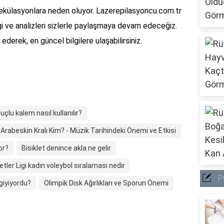
pekülasyonlara neden oluyor. Lazerepilasyoncu.com.tr
lgi ve analizleri sizlerle paylaşmaya devam edeceğiz.
derek, en güncel bilgilere ulaşabilirsiniz.
uçlu kalem nasıl kullanılır?
Arabeskin Kralı Kim? - Müzik Tarihindeki Önemi ve Etkisi
or?
Bisiklet denince akla ne gelir
letler Ligi kadın voleybol sıralaması nedir
P
giyiyordu?
Olimpik Disk Ağırlıkları ve Sporun Önemi