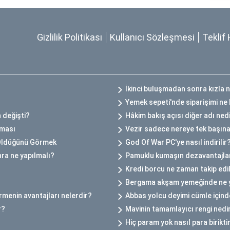
Gizlilik Politikası
Kullanıcı Sözleşmesi
Teklif 
İkinci buluşmadan sonra kızla 
Yemek sepeti'nde siparişimi ne 
 değişti?
Hâkim bakış açısı diğer adı ned
kması
Vezir sadece nereye tek başına
 Öldüğünü Görmek
God Of War PC'ye nasıl indirilir
ra ne yapılmalı?
Pamuklu kumaşın dezavantajlar
Kredi borcu ne zaman takip ed
Bergama akşam yemeğinde ne 
rmenin avantajları nelerdir?
Abbas yolcu deyimi cümle içinde
r?
Mavinin tamamlayıcı rengi nedi
Hiç param yok nasıl para birikti