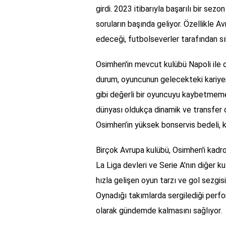
girdi. 2023 itibarıyla başarılı bir sez
soruların başında geliyor. Özellikle 
edeceği, futbolseverler tarafından sık
Osimhen'in mevcut kulübü Napoli ile 
durum, oyuncunun gelecekteki kariyer
gibi değerli bir oyuncuyu kaybetmemek
dünyası oldukça dinamik ve transfer d
Osimhen’in yüksek bonservis bedeli, ku
Birçok Avrupa kulübü, Osimhen'i kadro
La Liga devleri ve Serie A’nın diğer ku
hızla gelişen oyun tarzı ve gol sezgis
Oynadığı takımlarda sergilediği perfor
olarak gündemde kalmasını sağlıyor.