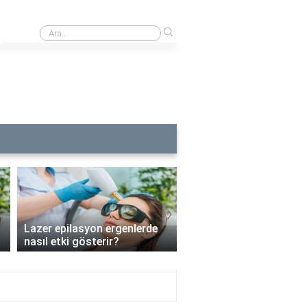
›
Buz lazerde kılların uzunluğu ne kadar olmalı?
›
Lazer epilasyon ergenlerde
Lazer epilasyon enfeks
nasıl etki gösterir?
riskini artırır mı?