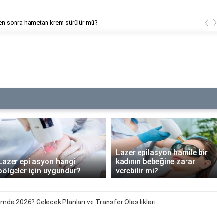
‹
ilasyon alerjisine ne iyi gelir?
Lazer epilasyon hamile bir
Lazer epilasyon hangi
kadının bebeğine zarar
bölgeler için uygundur?
verebilir mi?
da 2026? Gelecek Planları ve Transfer Olasılıkları