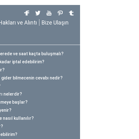
Hakları ve Alıntı
Bize Ulaşın
nerede ve saat kaçta buluşmalı?
kadar iptal edebilirim?
ir?
 gider bilmecenin cevabı nedir?
?
ı nelerdir?
ilmeye başlar?
yenir?
 nasıl kullanılır?
r?
rebilirim?