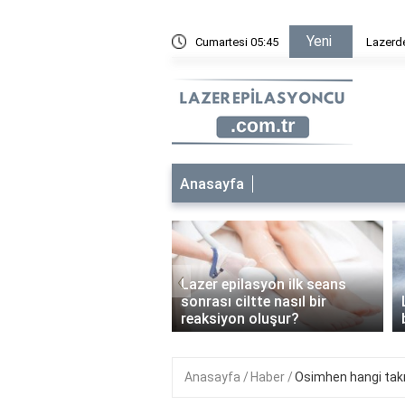
Yeni
ametan krem sürülür mü?
Cumartesi 05:45
Lazer ep
Anasayfa
‹
Lazer epilasyon ilk seans
 epilasyon çocuklara
sonrası ciltte nasıl bir
anabilir mi?
reaksiyon oluşur?
Anasayfa
Haber
Osimhen hangi takım