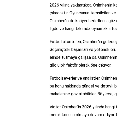
2026 yılına yaklaştıkça, Osimhen’in ka
çıkacaktır. Oyuncunun temsilcileri ve 
Osimhen’in de kariyer hedeflerini g
ligde ve hangi takımda oynamak istedi
Futbol otoriteleri, Osimhen’in gelec
Geçmişteki başarıları ve yetenekleri,
elinde tutmaya çalışsa da, Osimhen’i
güçlü bir faktör olarak öne çıkıyor.
Futbolseverler ve analistler, Osimhen
bu konu hakkında güncel ve detaylı bi
makalesine göz atabilirler. Böylece, gele
Victor Osimhen’in 2026 yılında hangi
merak konusu olmaya devam ediyor. Her