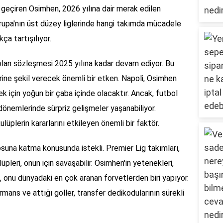
on geçiren Osimhen, 2026 yılına dair merak edilen
Avrupa'nın üst düzey liglerinde hangi takımda mücadele
ça tartışılıyor.
olan sözleşmesi 2025 yılına kadar devam ediyor. Bu
ine şekil verecek önemli bir etken. Napoli, Osimhen
 için yoğun bir çaba içinde olacaktır. Ancak, futbol
önemlerinde sürpriz gelişmeler yaşanabiliyor.
lüplerin kararlarını etkileyen önemli bir faktör.
suna katma konusunda istekli. Premier Lig takımları,
lüpleri, onun için savaşabilir. Osimhen'in yetenekleri,
i, onu dünyadaki en çok aranan forvetlerden biri yapıyor.
mans ve attığı goller, transfer dedikodularının sürekli